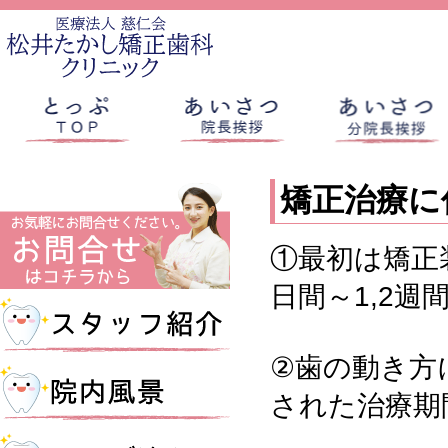
矯正治療に
①最初は矯正
日間～1,2
②歯の動き方
された治療期