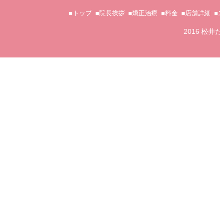
■トップ
■院長挨拶
■矯正治療
■料金
■店舗詳細
2016 松