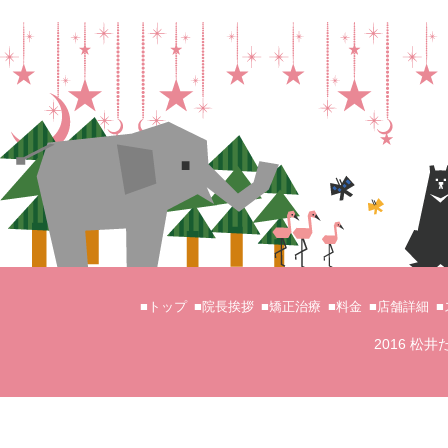
■トップ
■院長挨拶
■矯正治療
■料金
■店舗詳細
2016 松