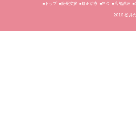
■トップ
■院長挨拶
■矯正治療
■料金
■店舗詳細
2016 松