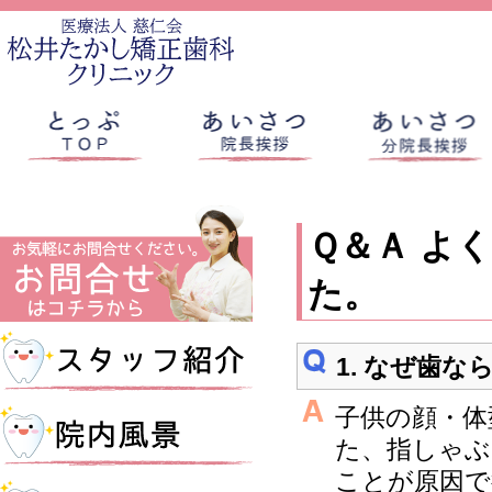
Ｑ＆Ａ よ
た。
1. なぜ歯
子供の顔・体
た、指しゃぶ
ことが原因で