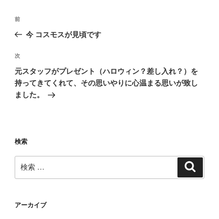
投
過
前
稿
去
今 コスモスが見頃です
ナ
の
ビ
投
次
次
稿
ゲ
の
元スタッフがプレゼント（ハロウィン？差し入れ？）を
投
ー
持ってきてくれて、その思いやりに心温まる思いが致し
稿
ました。
シ
ョ
ン
検索
検
検
索
索:
アーカイブ