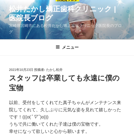
コ
松井たかし矯正歯科クリニック |
ン
医院長ブログ
テ
ン
宮崎県宮崎市にある松井たかし矯正歯科クリニック医院長のブロ
ツ
グ
へ
ス
メニュー
キ
ッ
プ
投
2021年10月23日
投稿者:
たかし松井
稿
スタッフは卒業しても永遠に僕の
日:
宝物
以前、受付をしてくれてた真子ちゃんがメンテナンス来
院してくれて、久しぶりに元気な姿を見れて嬉しかった
です！(((o(
ﾟ▽ﾟ
)o)))
うちで共に働いてくれた子達は僕の宝物です。
幸せになって欲しいと心から願います。