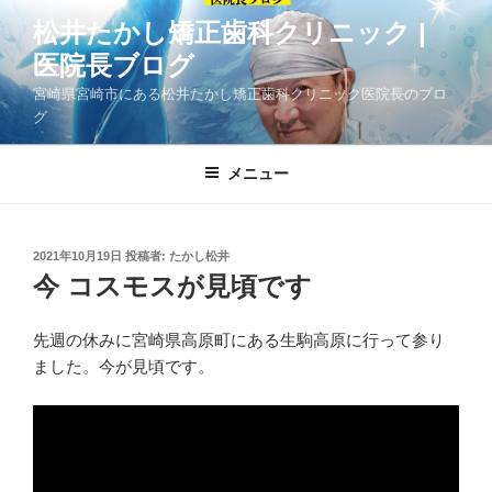
コ
松井たかし矯正歯科クリニック |
ン
医院長ブログ
テ
ン
宮崎県宮崎市にある松井たかし矯正歯科クリニック医院長のブロ
ツ
グ
へ
ス
メニュー
キ
ッ
プ
投
2021年10月19日
投稿者:
たかし松井
稿
今 コスモスが見頃です
日:
先週の休みに宮崎県高原町にある生駒高原に行って参り
ました。今が見頃です。