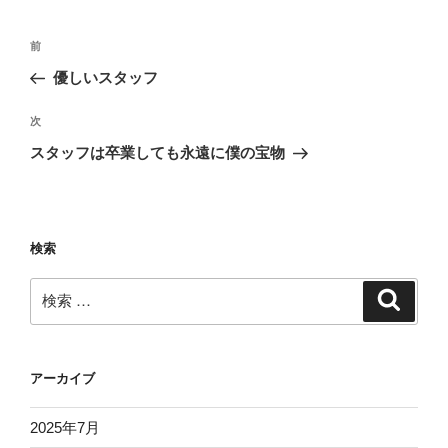
投
過
前
稿
去
優しいスタッフ
ナ
の
ビ
投
次
次
稿
ゲ
の
スタッフは卒業しても永遠に僕の宝物
投
ー
稿
シ
ョ
検索
ン
検
検
索
索:
アーカイブ
2025年7月