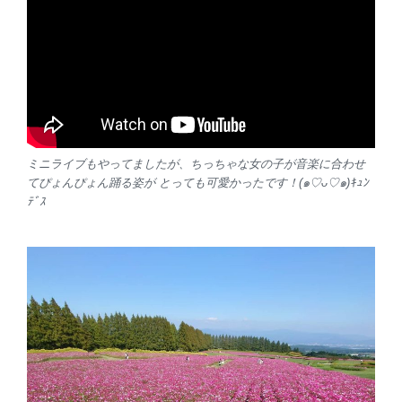
ミニライブもやってましたが、ちっちゃな女の子が音楽に合わせ
てぴょんぴょん踊る姿が とっても可愛かったです！(๑♡ᴗ♡๑)ｷｭﾝ
ﾃﾞｽ