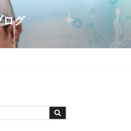
ブログ
検
索