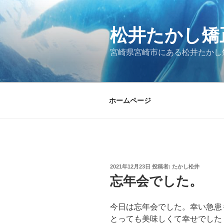
コ
ン
松井たかし矯
テ
ン
宮崎県宮崎市にある松井たかし
ツ
へ
ス
キ
ホームページ
ッ
プ
投
2021年12月23日
投稿者:
たかし松井
稿
忘年会でした。
日:
今日は忘年会でした。幸い急患
とっても美味しくて幸せでした