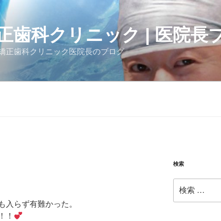
正歯科クリニック | 医院長
矯正歯科クリニック医院長のブログ
検索
検
索:
も入らず有難かった。
！！