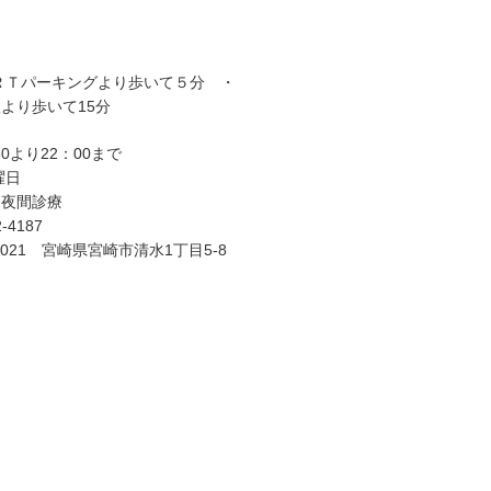
ＲＴパーキングより歩いて５分 ・
より歩いて15分
30より22：00まで
曜日
、夜間診療
-4187
-0021 宮崎県宮崎市清水1丁目5-8