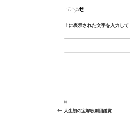
上に表示された文字を入力して
投
前
過
稿
去
人生初の宝塚歌劇団鑑賞
の
ナ
投