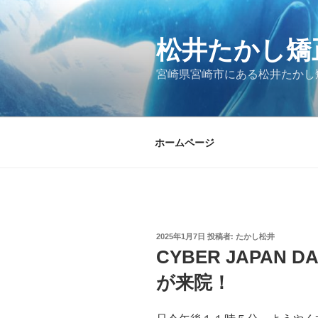
コ
ン
松井たかし矯
テ
ン
宮崎県宮崎市にある松井たかし
ツ
へ
ス
キ
ホームページ
ッ
プ
投
2025年1月7日
投稿者:
たかし松井
稿
CYBER JAPAN 
日:
が来院！