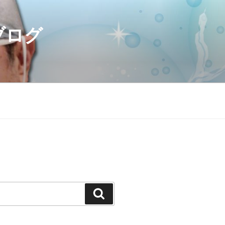
ブログ
検
索