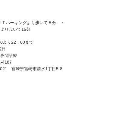
ＲＴパーキングより歩いて５分 ・
より歩いて15分
30より22：00まで
曜日
、夜間診療
-4187
-0021 宮崎県宮崎市清水1丁目5-8