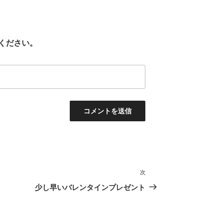
ください。
次
次
の
少し早いバレンタインプレゼント
投
稿