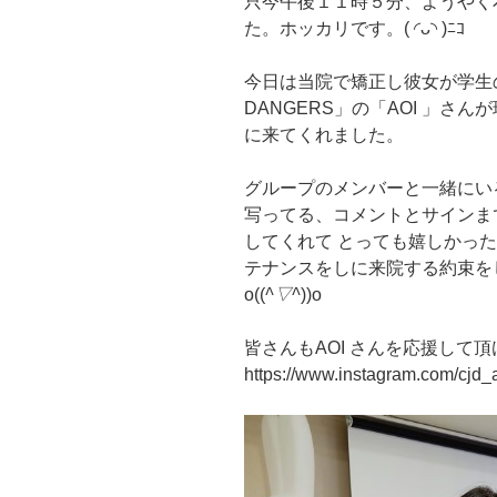
只今午後１１時５分、ようやく
た。ホッカリです。( ◜ᴗ◝ )ﾆｺ
今日は当院で矯正し彼女が学生の頃
DANGERS」の「AOI 」さ
に来てくれました。
グループのメンバーと一緒にい
写ってる、コメントとサインま
してくれて とっても嬉しかっ
テナンスをしに来院する約束を
o((
^▽^
))o
皆さんもAOI さんを応援して
https://www.instagram.com/cj