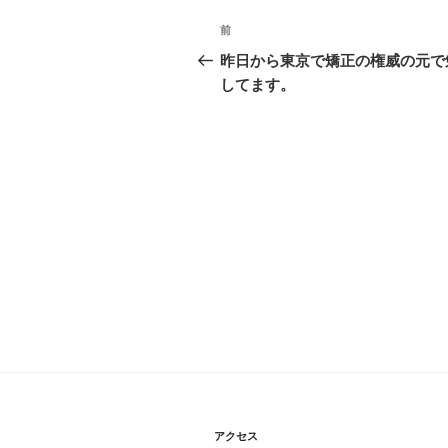
投
前
過
稿
去
昨日から東京で矯正の権威の元で
の
してます。
ナ
投
ビ
稿
ゲ
ー
シ
ョ
ン
アクセス