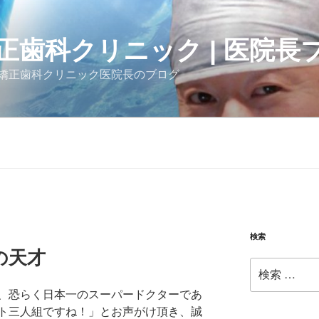
正歯科クリニック | 医院長
矯正歯科クリニック医院長のブログ
検索
の天才
検
索:
、恐らく日本一のスーパードクターであ
ト三人組ですね！」とお声がけ頂き、誠