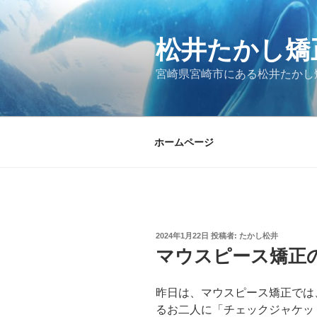
コ
ン
松井たかし矯
テ
ン
宮崎県宮崎市にある松井たかし
ツ
へ
ス
キ
ホームページ
ッ
プ
投
2024年1月22日
投稿者:
たかし松井
稿
マウスピース矯正
日:
昨日は、マウスピース矯正では
るお二人に「チェックジャケッ