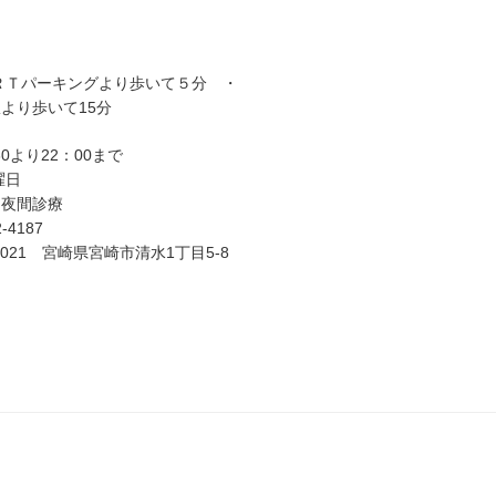
ＲＴパーキングより歩いて５分 ・
より歩いて15分
30より22：00まで
曜日
、夜間診療
-4187
-0021 宮崎県宮崎市清水1丁目5-8