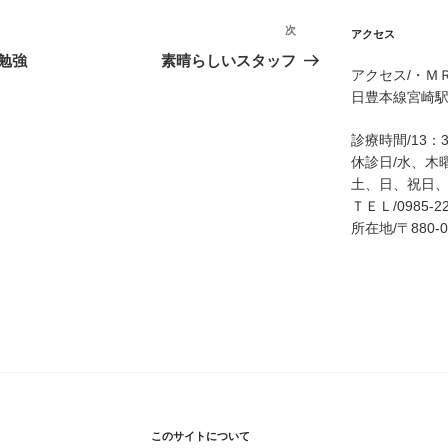
次
次
アクセス
の
勉強
素晴らしいスタッフ
アクセス/・Ｍ
投
日豊本線宮崎駅
稿
診療時間/13：
休診日/水、木
土、日、祝日
ＴＥＬ/0985-22
所在地/〒880
このサイトについて