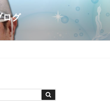
ブログ
検
索