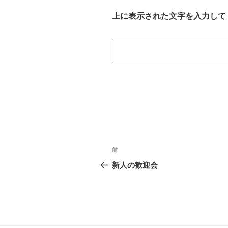
上に表示された文字を入力して
投
前
過
稿
去
新人の歓迎会
の
ナ
投
ビ
稿
ゲ