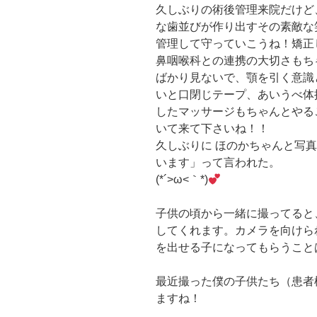
久しぶりの⁡術後管理来院だけ
な歯並びが作り出すその素敵な
管理して守っていこうね！⁡矯
鼻咽喉科との連携の大切さもち
ばかり見ないで、顎を引く意識
いと口閉じテープ、あいうべ体
したマッサージもちゃんとやる
いて来て下さいね！！
⁡久しぶりに ほのかちゃんと写
います」って言われた。
(*´>ω<｀*)
⁡子供の頃から一緒に撮ってる
してくれます。カメラを向けら
を出せる子になってもらうこと
最近撮った僕の子供たち（患者
ますね！