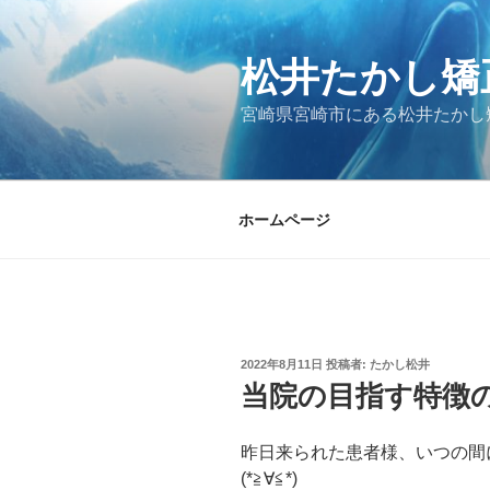
コ
ン
松井たかし矯
テ
ン
宮崎県宮崎市にある松井たかし
ツ
へ
ス
キ
ホームページ
ッ
プ
投
2022年8月11日
投稿者:
たかし松井
稿
当院の目指す特徴
日:
昨日来られた患者様、いつの間
(*≧∀≦*)⁡