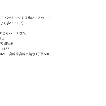
ＲＴパーキングより歩いて５分 ・
より歩いて15分
30より22：00まで
曜日
、夜間診療
-4187
-0021 宮崎県宮崎市清水1丁目5-8