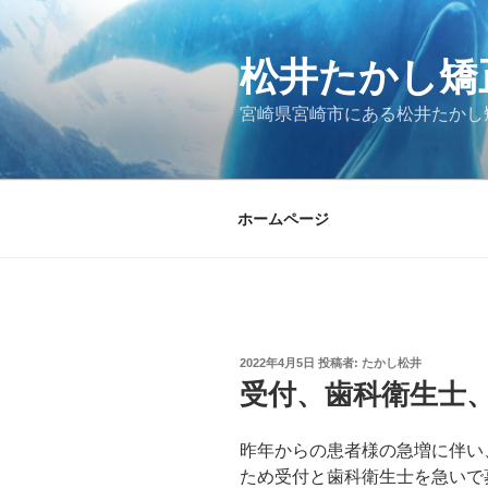
コ
ン
松井たかし矯
テ
ン
宮崎県宮崎市にある松井たかし
ツ
へ
ス
キ
ホームページ
ッ
プ
投
2022年4月5日
投稿者:
たかし松井
稿
受付、歯科衛生士
日:
昨年からの患者様の急増に伴い
ため受付と歯科衛生士を急いで