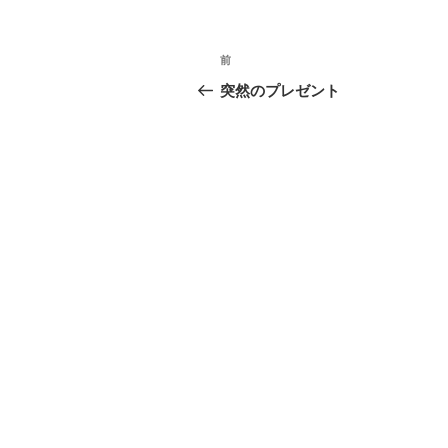
投
前
過
稿
去
突然のプレゼント
の
ナ
投
ビ
稿
ゲ
ー
シ
ョ
ン