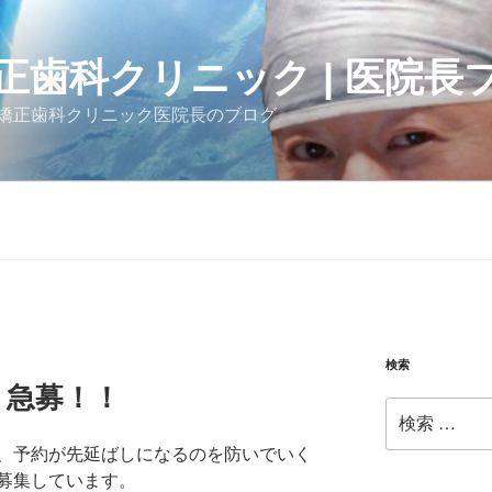
正歯科クリニック | 医院長
矯正歯科クリニック医院長のブログ
検索
、急募！！
検
索:
、予約が先延ばしになるのを防いでいく
募集しています。