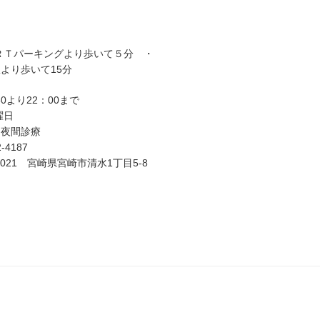
ＲＴパーキングより歩いて５分 ・
より歩いて15分
30より22：00まで
曜日
、夜間診療
-4187
-0021 宮崎県宮崎市清水1丁目5-8